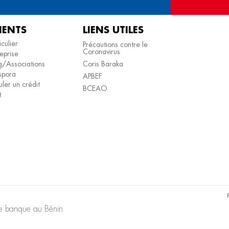
IENTS
LIENS UTILES
iculier
Précautions contre le
Coronavirus
eprise
/Associations
Coris Baraka
spora
APBEF
ler un crédit
BCEAO
Q
re banque au Bénin