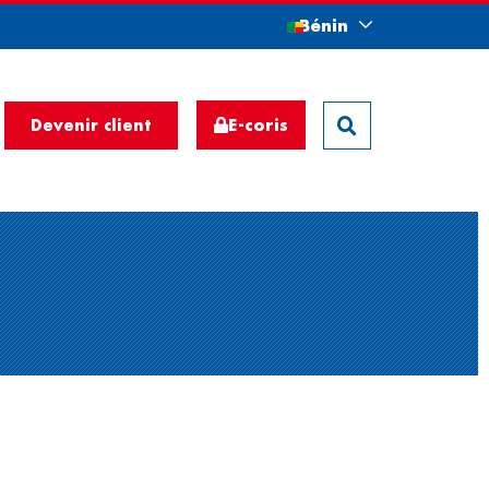
Bénin
E-coris
Devenir client