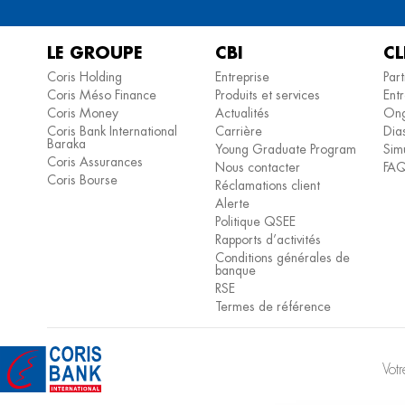
LE GROUPE
CBI
CL
Coris Holding
Entreprise
Part
Coris Méso Finance
Produits et services
Entr
Coris Money
Actualités
Ong
Coris Bank International
Carrière
Dia
Baraka
Young Graduate Program
Simu
Coris Assurances
Nous contacter
FA
Coris Bourse
Réclamations client
Alerte
Politique QSEE
Rapports d’activités
Conditions générales de
banque
RSE
Termes de référence
Vot