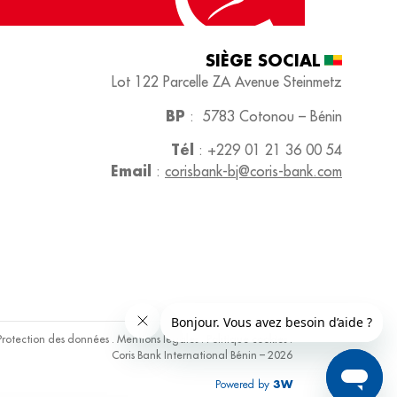
SIÈGE SOCIAL​
Lot 122 Parcelle ZA
Avenue Steinmetz
BP
:
5783 Cotonou – Bénin
Tél
:
+229 01 21 36 00 54
Email
:
corisbank-bj@coris-bank.com
Protection des données
.
Mentions légales
.
Politique cookies
.
Coris Bank International Bénin – 2026
Powered by
3W