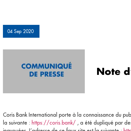
04 Sep 2020
Note d
Coris Bank International porte à la connaissance du pub
la suivante :
https://coris.bank/
, a été dupliqué par des
inavouées. L’adresse de ce faux site est la suivante :
htt