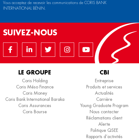
Vous acceptez de recevoir les communications de CORIS BANK
INTERNATIONAL BÉNIN.
SUIVEZ-NOUS
LE GROUPE
CBI
Coris Holding
Entreprise
Coris Méso Finance
Produits et services
Coris Money
Actualités
Coris Bank International Baraka
Carrière
Coris Assurances
Young Graduate Program
Coris Bourse
Nous contacter
Réclamations client
Alerte
Politique QSEE
Rapports d’activités