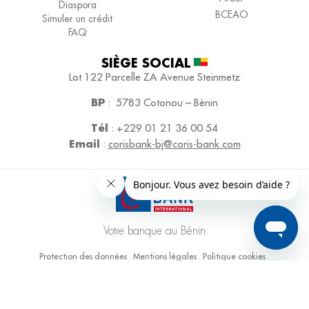
Diaspora
BCEAO
Simuler un crédit
FAQ
SIÈGE SOCIAL​
Lot 122 Parcelle ZA
Avenue Steinmetz
BP
:
5783 Cotonou – Bénin
Tél
:
+229 01 21 36 00 54
Email
:
corisbank-bj@coris-bank.com
Votre banque au Bénin
Protection des données
.
Mentions légales
.
Politique cookies
.
Coris Bank International Bénin – 2026
Powered by
3W