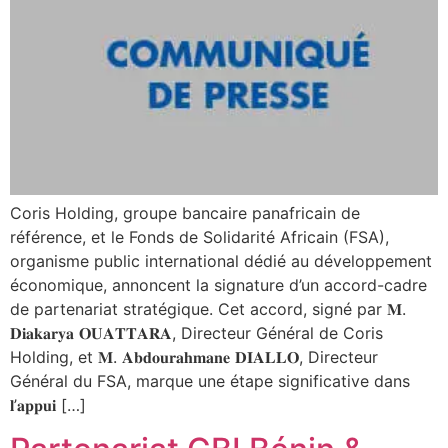
Coris Holding, groupe bancaire panafricain de
référence, et le Fonds de Solidarité Africain (FSA),
organisme public international dédié au développement
économique, annoncent la signature d’un accord-cadre
de partenariat stratégique. Cet accord, signé par 𝐌.
𝐃𝐢𝐚𝐤𝐚𝐫𝐲𝐚 𝐎𝐔𝐀𝐓𝐓𝐀𝐑𝐀, Directeur Général de Coris
Holding, et 𝐌. 𝐀𝐛𝐝𝐨𝐮𝐫𝐚𝐡𝐦𝐚𝐧𝐞 𝐃𝐈𝐀𝐋𝐋𝐎, Directeur
Général du FSA, marque une étape significative dans
𝐥’𝐚𝐩𝐩𝐮𝐢 […]