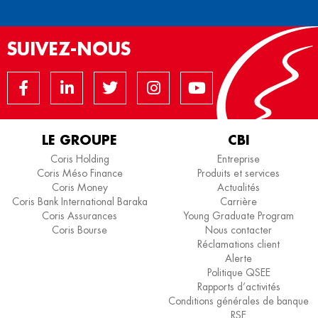
SUIVEZ-NOUS
LE GROUPE
CBI
Coris Holding
Entreprise
Coris Méso Finance
Produits et services
Coris Money
Actualités
Coris Bank International Baraka
Carrière
Coris Assurances
Young Graduate Program
Coris Bourse
Nous contacter
Réclamations client
Alerte
Politique QSEE
Rapports d’activités
Conditions générales de banque
RSE