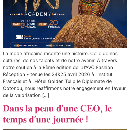
La mode africaine raconte une histoire. Celle de nos
cultures, de nos talents et de notre avenir. À travers
notre soutien à la 8ème édition de »l’AVÔ Fashion
Réception » tenue les 24&25 avril 2026 à l’institut
Français et à l’Hôtel Golden Tulip le Diplomate de
Cotonou, nous réaffirmons notre engagement en faveur
de la valorisation […]
𝐃𝐚𝐧𝐬 𝐥𝐚 𝐩𝐞𝐚𝐮 𝐝’𝐮𝐧𝐞 𝐂𝐄𝐎, 𝐥𝐞
𝐭𝐞𝐦𝐩𝐬 𝐝’𝐮𝐧𝐞 𝐣𝐨𝐮𝐫𝐧𝐞́𝐞 !