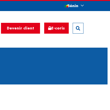
Bénin
E-coris
Devenir client