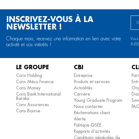
INSCRIVEZ-VOUS À LA
NEWSLETTER !
Chaque mois, recevez une information en lien avec votre
Vous
activité et vos intérêts !
INT
LE GROUPE
CBI
CL
Coris Holding
Entreprise
Part
Coris Méso Finance
Produits et services
Entr
Coris Money
Actualités
Ong
Coris Bank International
Carrière
Dia
Baraka
Young Graduate Program
Simu
Coris Assurances
Nous contacter
FA
Coris Bourse
Réclamations client
Alerte
Politique QSEE
Rapports d’activités
Conditions générales de