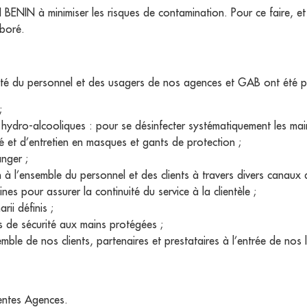
 BENIN à minimiser les risques de contamination. Pour ce faire, e
aboré.
rité du personnel et des usagers de nos agences et GAB ont été pris
;
hydro-alcooliques : pour se désinfecter systématiquement les mains 
é et d’entretien en masques et gants de protection ;
anger ;
n à l’ensemble du personnel et des clients à travers divers canaux
ines pour assurer la continuité du service à la clientèle ;
ii définis ;
s de sécurité aux mains protégées ;
emble de nos clients, partenaires et prestataires à l’entrée de nos 
rentes Agences.