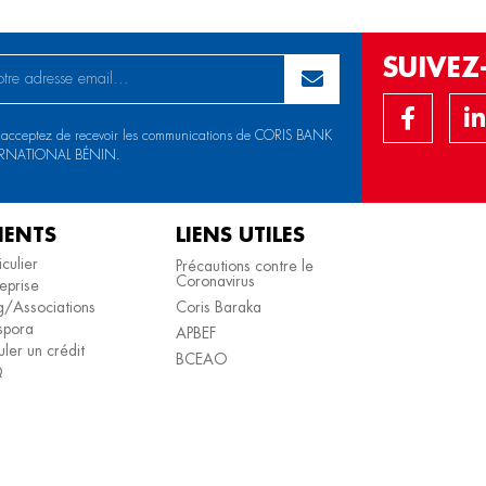
SUIVE
 acceptez de recevoir les communications de CORIS BANK
ERNATIONAL BÉNIN.
IENTS
LIENS UTILES
iculier
Précautions contre le
Coronavirus
eprise
/Associations
Coris Baraka
spora
APBEF
ler un crédit
BCEAO
Q