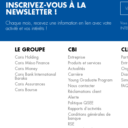
INSCRIVEZ-VOUS À LA
NEWSLETTER !
Chaque mois, recevez une information en lien avec votre
Vous
activité et vos intérêts !
INT
LE GROUPE
CBI
CL
Coris Holding
Entreprise
Part
Coris Méso Finance
Produits et services
Entr
Coris Money
Actualités
Ong
Coris Bank International
Carrière
Dia
Baraka
Young Graduate Program
Simu
Coris Assurances
Nous contacter
FA
Coris Bourse
Réclamations client
Alerte
Politique QSEE
Rapports d’activités
Conditions générales de
banque
RSE