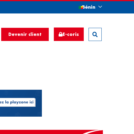
Bénin
E-coris
Devenir client