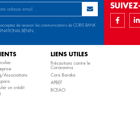
SUIVE
 acceptez de recevoir les communications de CORIS BANK
ERNATIONAL BÉNIN.
IENTS
LIENS UTILES
iculier
Précautions contre le
Coronavirus
eprise
/Associations
Coris Baraka
spora
APBEF
ler un crédit
BCEAO
Q